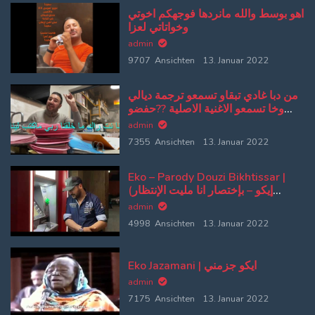
اهو بوسط والله مانردها فوجهكم اخوتي
وخواتاتي لعزا
admin
9707 Ansichten
13. Januar 2022
من دبا غادي تبقاو تسمعو ترجمة ديالي
وخا تسمعو الاغنية الاصلية ??حفضو
كلامي وتلقو الاصلية من بعد
admin
7355 Ansichten
13. Januar 2022
Eko – Parody Douzi Bikhtissar |
(إيكو – بإختصار انا مليت الإنتظار
(پارودي دوزي
admin
4998 Ansichten
13. Januar 2022
Eko Jazamani | ايكو جزمني
admin
7175 Ansichten
13. Januar 2022