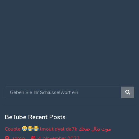
BeTube Recent Posts
Couple
lmout dyal da7k موت ديال ضحك
admin
4. November 2023