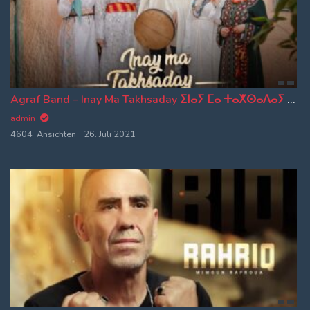
Agraf Band – Inay Ma Takhsaday ⵉⵏⴰⵢ ⵎⴰ ⵜⴰⵅⵙⴰⴷⴰⵢ | Official Music Video
admin
4604 Ansichten
26. Juli 2021