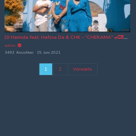
DJ Hamida feat. Hafssa Da & CHK – "CHEKAMA" ⴰⵛⴻⴽⴰⵎ
admin
3493 Ansichten
15. Juni 2021
Seitennummeri
1
2
Vorwärts
der
Beiträge