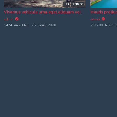
HD
2:30:00
Log In
Vivamus vehicula urna eget aliquam volutpat.
Mauris pretiu
Log Out
admin
admin
1474 Ansichten
25. Januar 2020
251700 Ansicht