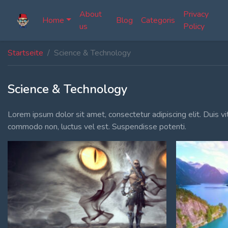
About
Privacy
Home
Blog
Categoris
us
Policy
Home Fullwidth
Membership Account
Profile
Startseite
Science & Technology
Home With Sidebar
Membership Billing
Fourms
Science & Technology
Home Boxed
Membership Cancel
Anmelden
Lorem ipsum dolor sit amet, consectetur adipiscing elit. Duis 
Home Boxed With Sidebar
Membership Checkout
Register
commodo non, luctus vel est. Suspendisse potenti.
Membership Confirmation
Membership Invoice
Membership Levels
Your Profile