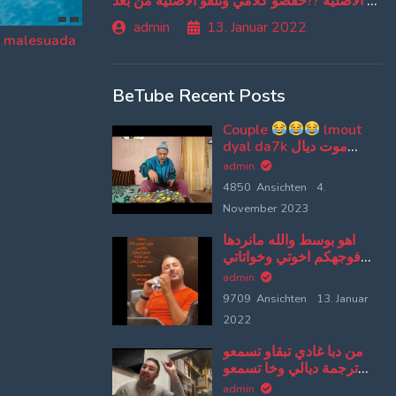
من دبا غادي تبقاو تسمعو ترجمة ديالي وخا تسمعو الاغنية الاصلية ??حفضو كلامي وتلقو الاصلية من بعد
admin
13. Januar 2022
s malesuada
BeTube Recent Posts
Couple
lmout
dyal da7k موت ديال
ضحك
admin
4850 Ansichten
4.
November 2023
اهو بوسط والله مانردها
فوجهكم اخوتي وخواتاتي
لعزا
admin
9709 Ansichten
13. Januar
2022
من دبا غادي تبقاو تسمعو
ترجمة ديالي وخا تسمعو
الاغنية الاصلية ??حفضو
admin