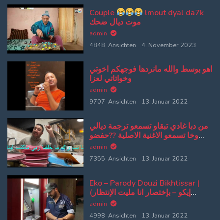
Couple
lmout dyal da7k
موت ديال ضحك
admin
4848 Ansichten
4. November 2023
اهو بوسط والله مانردها فوجهكم اخوتي
وخواتاتي لعزا
admin
9707 Ansichten
13. Januar 2022
من دبا غادي تبقاو تسمعو ترجمة ديالي
وخا تسمعو الاغنية الاصلية ??حفضو
كلامي وتلقو الاصلية من بعد
admin
7355 Ansichten
13. Januar 2022
Eko – Parody Douzi Bikhtissar |
(إيكو – بإختصار انا مليت الإنتظار
(پارودي دوزي
admin
4998 Ansichten
13. Januar 2022