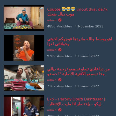
Couple
lmout dyal da7k
موت ديال ضحك
admin
4850 Ansichten
4. November 2023
اهو بوسط والله مانردها فوجهكم اخوتي
وخواتاتي لعزا
admin
9709 Ansichten
13. Januar 2022
من دبا غادي تبقاو تسمعو ترجمة ديالي
وخا تسمعو الاغنية الاصلية ??حفضو
كلامي وتلقو الاصلية من بعد
admin
7362 Ansichten
13. Januar 2022
Eko – Parody Douzi Bikhtissar |
(إيكو – بإختصار انا مليت الإنتظار
(پارودي دوزي
admin