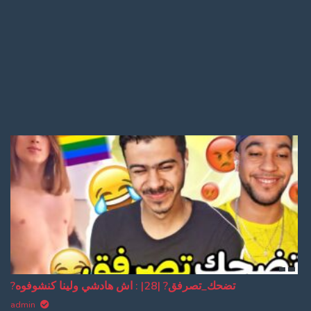
Log In
Log Out
?تضحك_تصرفق? |28| : اش هادشي ولينا كنشوفوه
admin