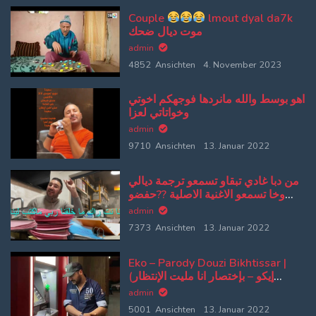
Couple
lmout dyal da7k
موت ديال ضحك
admin
4852 Ansichten
4. November 2023
اهو بوسط والله مانردها فوجهكم اخوتي
وخواتاتي لعزا
admin
9710 Ansichten
13. Januar 2022
من دبا غادي تبقاو تسمعو ترجمة ديالي
وخا تسمعو الاغنية الاصلية ??حفضو
كلامي وتلقو الاصلية من بعد
admin
7373 Ansichten
13. Januar 2022
Eko – Parody Douzi Bikhtissar |
(إيكو – بإختصار انا مليت الإنتظار
(پارودي دوزي
admin
5001 Ansichten
13. Januar 2022