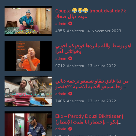
Couple
lmout dyal da7k
موت ديال ضحك
admin
4856 Ansichten
4. November 2023
اهو بوسط والله مانردها فوجهكم اخوتي
وخواتاتي لعزا
admin
9712 Ansichten
13. Januar 2022
من دبا غادي تبقاو تسمعو ترجمة ديالي
وخا تسمعو الاغنية الاصلية ??حفضو
كلامي وتلقو الاصلية من بعد
admin
7406 Ansichten
13. Januar 2022
Eko – Parody Douzi Bikhtissar |
(إيكو – بإختصار انا مليت الإنتظار
(پارودي دوزي
admin