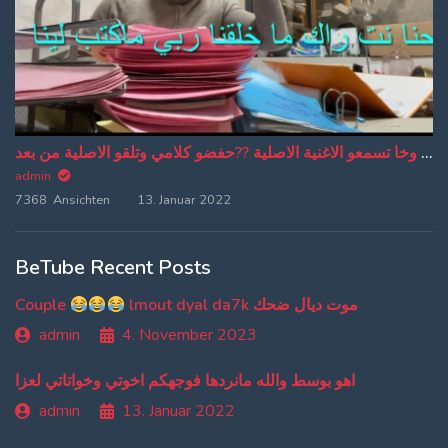
من دبا غادي تبقاو تسمعو ترجمة ديالي وخا تسمعو الاغنية الاصلية ??حفضو كلامي وتلقو الاصلية من بعد
admin
7368 Ansichten
13. Januar 2022
BeTube Recent Posts
Couple
lmout dyal da7k موت ديال ضحك
admin
4. November 2023
اهو بوسط والله مانردها فوجهكم اخوتي وخواتاتي لعزا
admin
13. Januar 2022