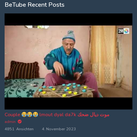
BeTube Recent Posts
Couple
lmout dyal da7k موت ديال ضحك
admin
4851 Ansichten
4. November 2023