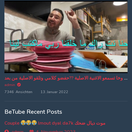
من دبا غادي تبقاو تسمعو ترجمة ديالي وخا تسمعو الاغنية الاصلية ??حفضو كلامي وتلقو الاصلية من بعد
admin
7346 Ansichten
13. Januar 2022
BeTube Recent Posts
Couple
lmout dyal da7k موت ديال ضحك
admin
4. November 2023