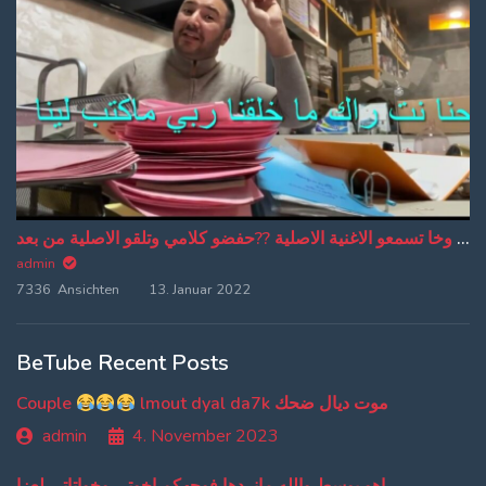
من دبا غادي تبقاو تسمعو ترجمة ديالي وخا تسمعو الاغنية الاصلية ??حفضو كلامي وتلقو الاصلية من بعد
admin
7336 Ansichten
13. Januar 2022
BeTube Recent Posts
Couple
lmout dyal da7k موت ديال ضحك
admin
4. November 2023