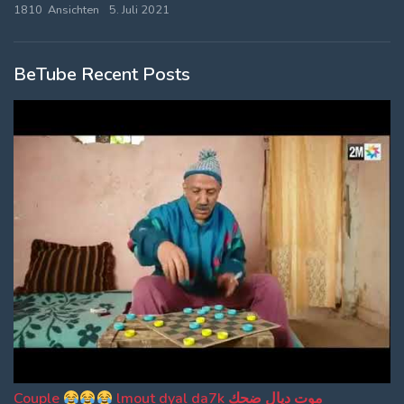
1810 Ansichten
5. Juli 2021
BeTube Recent Posts
Couple
lmout dyal da7k موت ديال ضحك