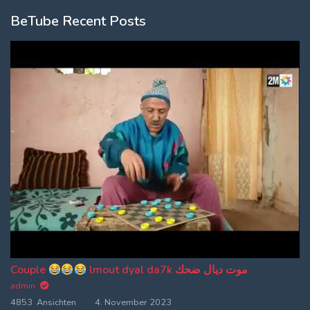
BeTube Recent Posts
Couple
lmout dyal da7k موت ديال ضحك
admin
4853 Ansichten
4. November 2023