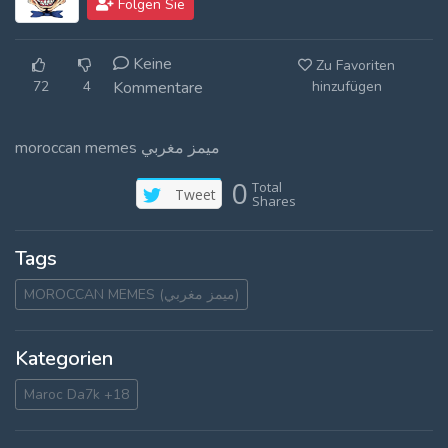
Folgen Sie
Log In
Keine
Zu Favoriten
Log Out
72
4
Kommentare
hinzufügen
moroccan memes ميمز مغربي
0
Total
Tweet
Shares
Tags
MOROCCAN MEMES (ميمز مغربي)
Kategorien
Maroc Da7k +18