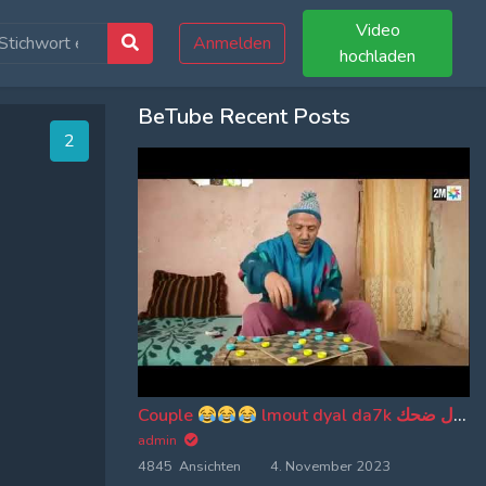
Video
Anmelden
hochladen
BeTube Recent Posts
1
Couple
lmout dyal da7k موت ديال ضحك
admin
4845 Ansichten
4. November 2023