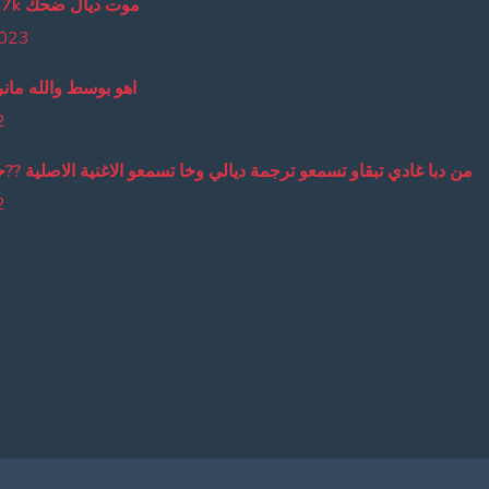
lmout dyal da7k موت ديال ضحك
2023
اهو بوسط والله مانر
2
من دبا غادي تبقاو تسمعو ترجمة ديالي وخا تسمعو الاغنية الاصلية ??
2