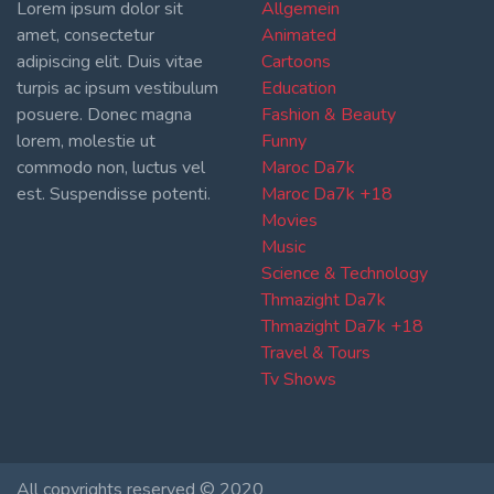
Lorem ipsum dolor sit
Allgemein
amet, consectetur
Animated
adipiscing elit. Duis vitae
Cartoons
turpis ac ipsum vestibulum
Education
posuere. Donec magna
Fashion & Beauty
lorem, molestie ut
Funny
commodo non, luctus vel
Maroc Da7k
est. Suspendisse potenti.
Maroc Da7k +18
Movies
Music
Science & Technology
Thmazight Da7k
Thmazight Da7k +18
Travel & Tours
Tv Shows
All copyrights reserved © 2020