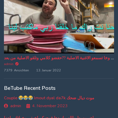
من دبا غادي تبقاو تسمعو ترجمة ديالي وخا تسمعو الاغنية الاصلية ??حفضو كلامي وتلقو الاصلية من بعد
admin
7379 Ansichten
13. Januar 2022
BeTube Recent Posts
Couple
lmout dyal da7k موت ديال ضحك
admin
4. November 2023