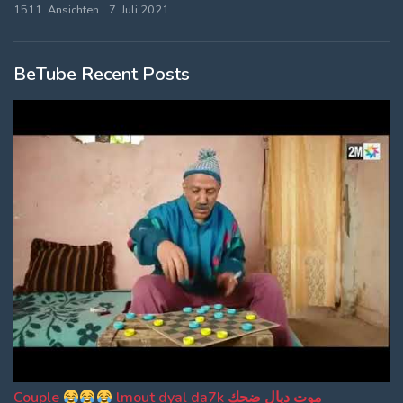
1511 Ansichten
7. Juli 2021
BeTube Recent Posts
Couple
lmout dyal da7k موت ديال ضحك