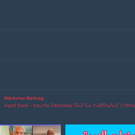
Nächster
Nächster Beitrag
Beitrag:
Agraf Band – Inay Ma Takhsaday ⵉⵏⴰⵢ ⵎⴰ ⵜⴰⵅⵙⴰⴷⴰⵢ | Officia