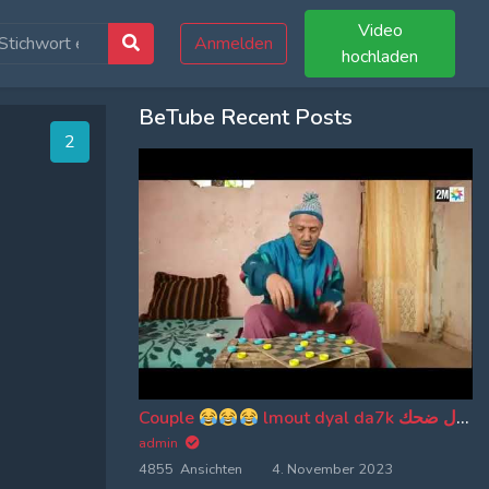
Video
Anmelden
hochladen
BeTube Recent Posts
1
Couple
lmout dyal da7k موت ديال ضحك
admin
4855 Ansichten
4. November 2023