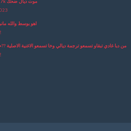
lmout dyal da7k موت ديال ضحك
2023
اهو بوسط والله مانر
2
من دبا غادي تبقاو تسمعو ترجمة ديالي وخا تسمعو الاغنية الاصلية ??
2