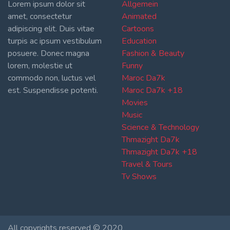
Lorem ipsum dolor sit
Allgemein
amet, consectetur
Animated
adipiscing elit. Duis vitae
Cartoons
turpis ac ipsum vestibulum
Education
posuere. Donec magna
Fashion & Beauty
lorem, molestie ut
Funny
commodo non, luctus vel
Maroc Da7k
est. Suspendisse potenti.
Maroc Da7k +18
Movies
Music
Science & Technology
Thmazight Da7k
Thmazight Da7k +18
Travel & Tours
Tv Shows
All copyrights reserved © 2020