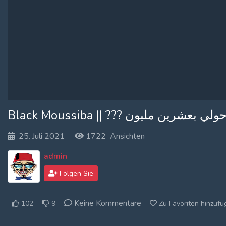
Log In
Log Out
Black Moussiba || ??? ين مليون
25. Juli 2021
1722 Ansichten
admin
Folgen Sie
Keine Kommentare
102
9
Zu Favoriten hinzuf