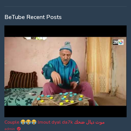
BeTube Recent Posts
Couple
lmout dyal da7k موت ديال ضحك
admin