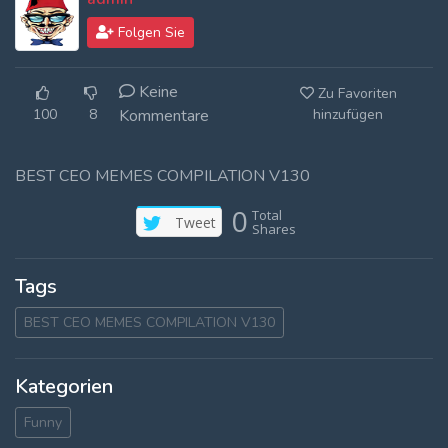
Log In
Folgen Sie
Log Out
Keine
Zu Favoriten
100
8
Kommentare
hinzufügen
BEST CEO MEMES COMPILATION V130
0
Total
Tweet
Shares
Tags
BEST CEO MEMES COMPILATION V130
Kategorien
Funny