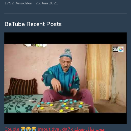
1752 Ansichten
25. Juni 2021
BeTube Recent Posts
Couple
lmout dyal da7k موت ديال ضحك