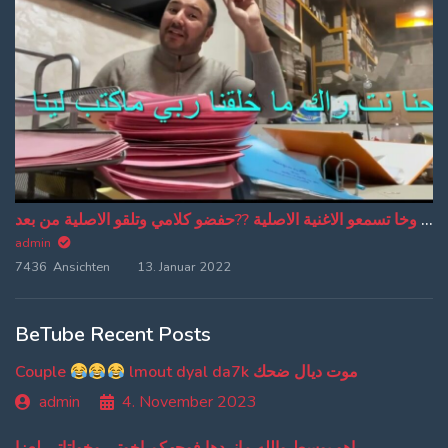
من دبا غادي تبقاو تسمعو ترجمة ديالي وخا تسمعو الاغنية الاصلية ??حفضو كلامي وتلقو الاصلية من بعد
admin
7436 Ansichten
13. Januar 2022
BeTube Recent Posts
Couple
lmout dyal da7k موت ديال ضحك
admin
4. November 2023