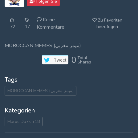
Folgen Sie
Log In
Keine
Zu Favoriten
Log Out
72
17
Kommentare
hinzufügen
MOROCCAN MEMES (ميمز مغربي)
0
Total
Tweet
Shares
Tags
MOROCCAN MEMES (ميمز مغربي)
Kategorien
Maroc Da7k +18