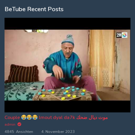
BeTube Recent Posts
Couple
lmout dyal da7k موت ديال ضحك
admin
4845 Ansichten
4. November 2023