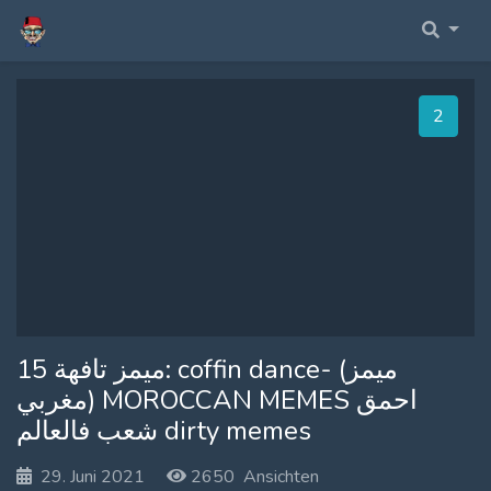
Home Fullwidth
Membership Account
Profile
1
Home With Sidebar
Membership Billing
Fourms
Home Boxed
Membership Cancel
Anmelden
Home Boxed With Sidebar
Membership Checkout
Register
Membership Confirmation
Membership Invoice
ميمز تافهة 15: coffin dance- (ميمز
مغربي) MOROCCAN MEMES احمق
Membership Levels
شعب فالعالم dirty memes
Your Profile
29. Juni 2021
2650 Ansichten