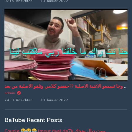
9716 Ansichten
13. Januar 2022
من دبا غادي تبقاو تسمعو ترجمة ديالي وخا تسمعو الاغنية الاصلية ??حفضو كلامي وتلقو الاصلية من بعد
admin
7430 Ansichten
13. Januar 2022
BeTube Recent Posts
Couple
lmout dyal da7k موت ديال ضحك