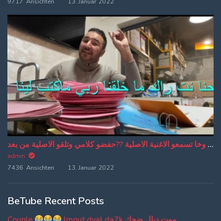
9717 Ansichten
13. Januar 2022
من دبا غادي تبقاو تسمعو ترجمة ديالي وخا تسمعو الاغنية الاصلية ??حفضو كلامي وتلقو الاصلية من بعد
admin
7436 Ansichten
13. Januar 2022
BeTube Recent Posts
Couple
lmout dyal da7k موت ديال ضحك