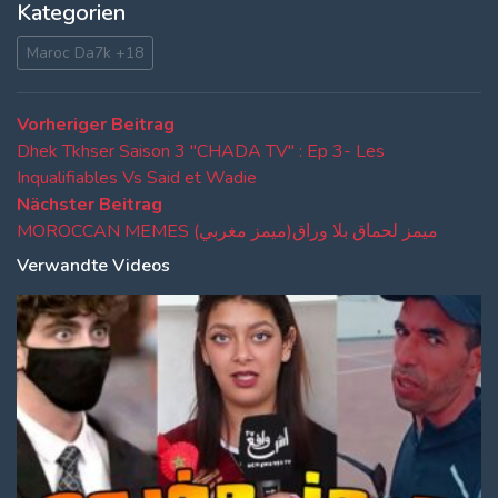
Kategorien
Maroc Da7k +18
Beitragsnavigation
Vorheriger
Vorheriger Beitrag
Beitrag:
Dhek Tkhser Saison 3 "CHADA TV" : Ep 3- Les
Inqualifiables Vs Said et Wadie
Nächster
Nächster Beitrag
Beitrag:
MOROCCAN MEMES (ميمز مغربي)ميمز لحماق بلا وراق
Verwandte Videos