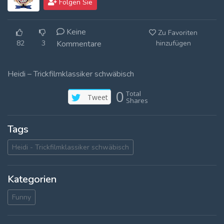
Folgen Sie
Log In
Keine
Zu Favoriten
Log Out
82
3
Kommentare
hinzufügen
Heidi – Trickfilmklassiker schwäbisch
0
Total
Tweet
Shares
Tags
Heidi - Trickfilmklassiker schwäbisch
Kategorien
Funny