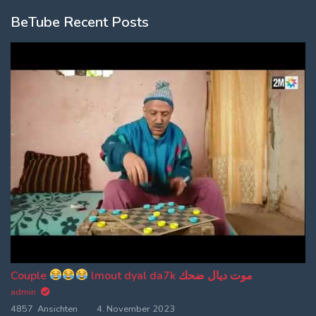
BeTube Recent Posts
Couple
lmout dyal da7k موت ديال ضحك
admin
4857 Ansichten
4. November 2023