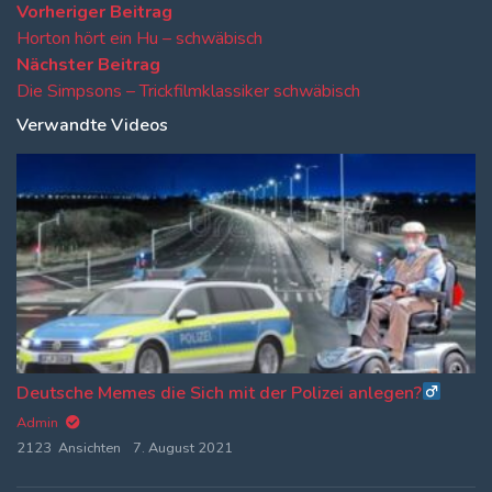
Beitragsnavigation
Vorheriger
Vorheriger Beitrag
Beitrag:
Horton hört ein Hu – schwäbisch
Nächster
Nächster Beitrag
Beitrag:
Die Simpsons – Trickfilmklassiker schwäbisch
Verwandte Videos
Deutsche Memes die Sich mit der Polizei anlegen?‍
Admin
2123 Ansichten
7. August 2021