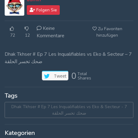
Log In
Folgen Sie
Log Out
Keine
Zu Favoriten
72
12
Kommentare
hinzufügen
Dhak Tkhser # Ep 7 Les Inqualifiables vs Eko & Secteur – 7
ضحك تخسر الحلقة
0
Total
Tweet
Shares
Tags
Dhak Tkhser # Ep 7 Les Inqualifiables vs Eko & Secteur - 7
ضحك تخسر الحلقة
Kategorien