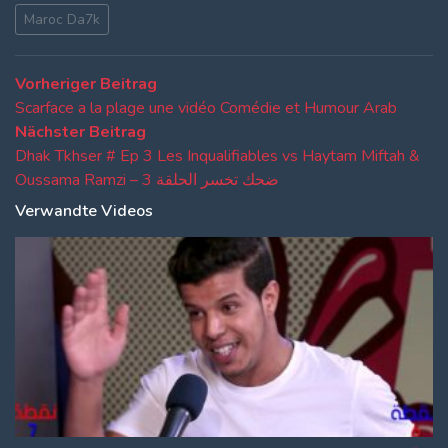
Maroc Da7k
Beitragsnavigation
Vorheriger
Vorheriger Beitrag
Beitrag:
Scarface a la plage une vidéo Comédie et Humour Arab
Nächster
Nächster Beitrag
Beitrag:
Dhak Tkhser # Ep 3 Les Inqualifiables vs Haytam Miftah &
Oussama Ramzi – 3 ضحك تخسر الحلقة
Verwandte Videos