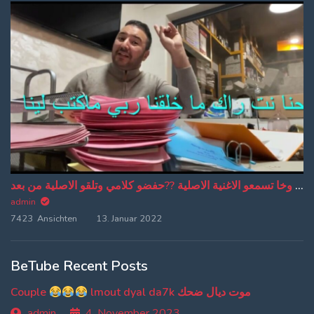
من دبا غادي تبقاو تسمعو ترجمة ديالي وخا تسمعو الاغنية الاصلية ??حفضو كلامي وتلقو الاصلية من بعد
admin
7423 Ansichten
13. Januar 2022
BeTube Recent Posts
Couple
lmout dyal da7k موت ديال ضحك
admin
4. November 2023