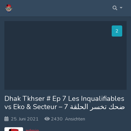
Home Fullwidth
Membership Account
Profile
1
Home With Sidebar
Membership Billing
Fourms
Home Boxed
Membership Cancel
Anmelden
Home Boxed With Sidebar
Membership Checkout
Register
Membership Confirmation
Membership Invoice
Dhak Tkhser # Ep 7 Les Inqualifiables
vs Eko & Secteur – 7 ضحك تخسر الحلقة
Membership Levels
25. Juni 2021
2430 Ansichten
Your Profile
admin