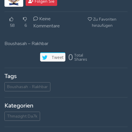
Folgen Sie
Log In
Keine
Zu Favoriten
Log Out
58
6
Kommentare
hinzufügen
Boushasah – Rakhbar
0
Total
Tweet
Shares
Tags
Boushasah - Rakhbar
Kategorien
Thmazight Da7k