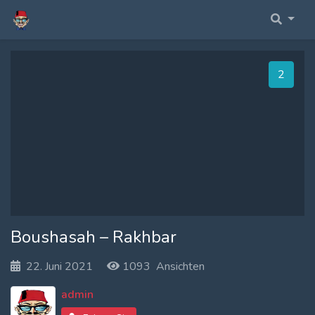
Home Fullwidth
Membership Account
Profile
1
Home With Sidebar
Membership Billing
Fourms
Home Boxed
Membership Cancel
Anmelden
Home Boxed With Sidebar
Membership Checkout
Register
Membership Confirmation
Membership Invoice
Boushasah – Rakhbar
Membership Levels
22. Juni 2021
1093 Ansichten
admin
Your Profile