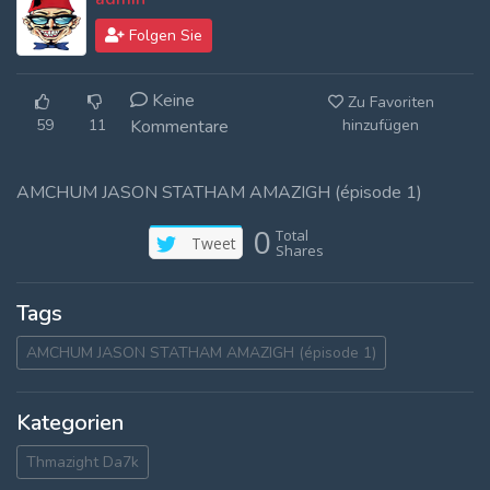
Log In
Folgen Sie
Log Out
Keine
Zu Favoriten
59
11
Kommentare
hinzufügen
AMCHUM JASON STATHAM AMAZIGH (épisode 1)
0
Total
Tweet
Shares
Tags
AMCHUM JASON STATHAM AMAZIGH (épisode 1)
Kategorien
Thmazight Da7k