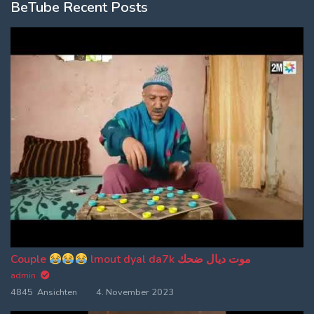
BeTube Recent Posts
Couple
lmout dyal da7k موت ديال ضحك
admin
4845 Ansichten
4. November 2023