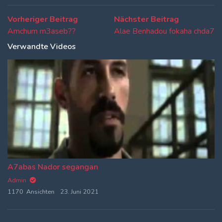
Beitragsnavigation
Vorheriger
Nächster
Vorheriger Beitrag
Nächster Beitrag
Beitrag:
Beitrag:
Amchum m3aseb??
Alae Benhadou fokaha chda7
Verwandte Videos
A7abas Nador segangan
Admin
1170 Ansichten
23. Juni 2021