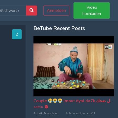
Video
Anmelden
hochladen
BeTube Recent Posts
1
Couple
lmout dyal da7k موت ديال ضحك
admin
4859 Ansichten
4. November 2023