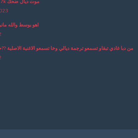
lmout dyal da7k موت ديال ضحك
2023
اخوتي وخواتاتي لعزا
2
يالي وخا تسمعو الاغنية الاصلية ??حفضو كلامي وتلقو الاصلية من بعد
2