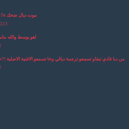
lmout dyal da7k موت ديال ضحك
2023
اهو بوسط والله مانر
2
من دبا غادي تبقاو تسمعو ترجمة ديالي وخا تسمعو الاغنية الاصلية ??
2