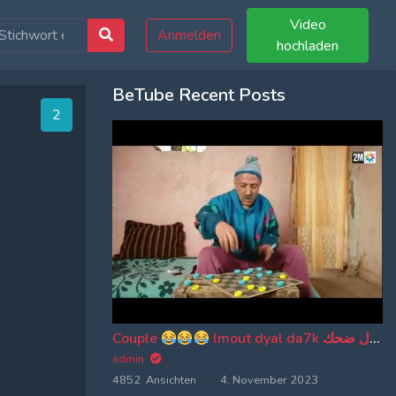
Video
Anmelden
hochladen
BeTube Recent Posts
1
Couple
lmout dyal da7k موت ديال ضحك
admin
4852 Ansichten
4. November 2023